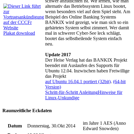
schwer abzudichten ist. Wir lernen, wie man
alternativ das Betriebssystem Linux bootet,
wenn besonders viel auf dem Spiel steht. Am
Beispiel des Online Banking Systems
BANKIX wird gezeigt, wie man sich so ein
gehärtetes System selbst zimmert. Wer damit
Plakat download
mal in schwerer Cyber-See leck schlägt,
bootet das selbstheilende System einfach
neu.
Update 2017
Der Heise Verlag hat das BANKIX Projekt
beendet mit Auslaufen des Supports für
Ubuntu 12.04. Inzwischen haben Freiwillige
das Projekt
auf Ubuntu 16.04.1 portiert (32bit)
.
(64-bit
Version)
Schritt-für-Schritt Anleitung
Hinweise für
Linux-Unkundige
Raumzeitliche Eckdaten
im Jahre 1 AES (Anno
Datum
Donnerstag, 30.Okt 2014
Edward Snowden)