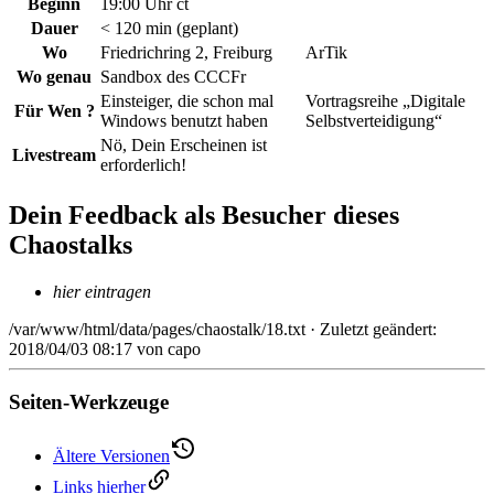
Beginn
19:00 Uhr ct
Dauer
< 120 min (geplant)
Wo
Friedrichring 2, Freiburg
ArTik
Wo genau
Sandbox des CCCFr
Einsteiger, die schon mal
Vortragsreihe „Digitale
Für Wen ?
Windows benutzt haben
Selbstverteidigung“
Nö, Dein Erscheinen ist
Livestream
erforderlich!
Dein Feedback als Besucher dieses
Chaostalks
hier eintragen
/var/www/html/data/pages/chaostalk/18.txt
· Zuletzt geändert:
2018/04/03 08:17
von
capo
Seiten-Werkzeuge
Ältere Versionen
Links hierher